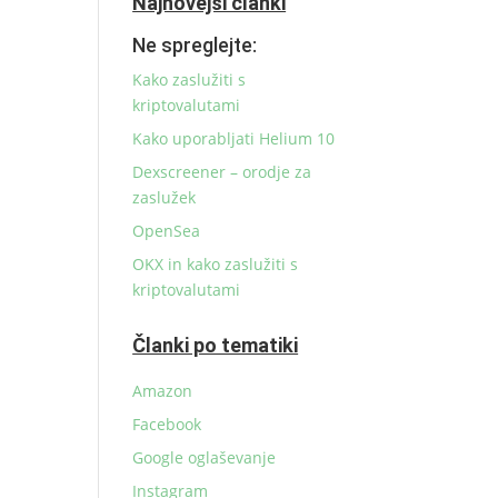
Najnovejši članki
Ne spreglejte:
Kako zaslužiti s
kriptovalutami
Kako uporabljati Helium 10
Dexscreener – orodje za
zaslužek
OpenSea
OKX in kako zaslužiti s
kriptovalutami
Članki po tematiki
Amazon
Facebook
Google oglaševanje
Instagram